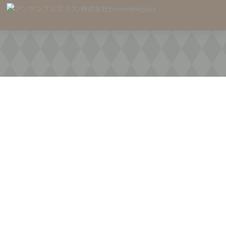
Guidelines
原状回復のガイドライン
Home
原状回復のガイドライン
5
明確な定義と範囲の設定:
原状回復とは何かを明確に定
義し、どのような状態を目指すのかを明確にします。ま
た、原状回復の対象となるものや適用範囲を明示しま
す。
文書化と写真の記録:
原状回復の対象となる物件や場所
の写真や文書を記録しておくことが重要です。変更や損
傷の前後の状態を正確に把握するために役立ちます。